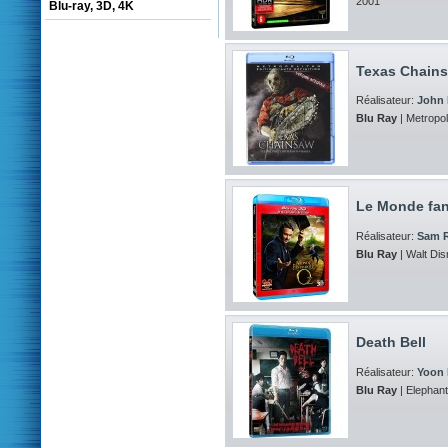
2001
Blu-ray, 3D, 4K
Texas Chain
Réalisateur:
John
Blu Ray
| Metropoli
Le Monde fan
Réalisateur:
Sam 
Blu Ray
| Walt Dis
Death Bell
Réalisateur:
Yoon
Blu Ray
| Elephant