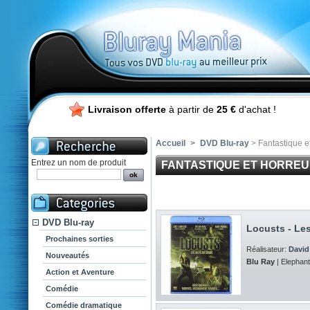
Livraison offerte
à partir de
25 €
d'achat !
Accueil
>
DVD Blu-ray
> Fantastique e
Entrez un nom de produit
FANTASTIQUE ET HORRE
DVD Blu-ray
Locusts - Le
Prochaines sorties
Réalisateur:
David
Nouveautés
Blu Ray
| Elephant
Action et Aventure
Comédie
Comédie dramatique