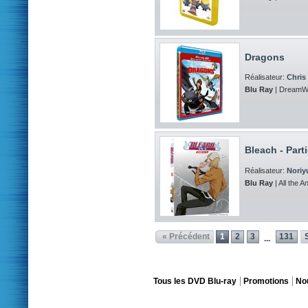
Dragons
Réalisateur:
Chris
Blu Ray
| DreamWo
Bleach - Parti
Réalisateur:
Noriy
Blu Ray
| All the A
« Précédent
1
2
3
131
...
Tous les DVD Blu-ray
Promotions
No