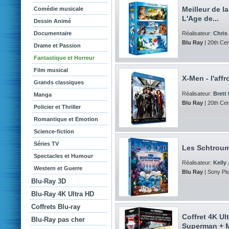
Meilleur de l
Comédie musicale
L'Age de...
Dessin Animé
Documentaire
Réalisateur:
Chris
Blu Ray
| 20th Ce
Drame et Passion
Fantastique et Horreur
Film musical
X-Men - l'aff
Grands classiques
Réalisateur:
Brett
Manga
Blu Ray
| 20th Cen
Policier et Thriller
Romantique et Emotion
Science-fiction
Séries TV
Les Schtroump
Spectacles et Humour
Réalisateur:
Kelly
Western et Guerre
Blu Ray
| Sony Pic
Blu-Ray 3D
Blu-Ray 4K Ultra HD
Coffrets Blu-ray
Coffret 4K Ul
Blu-Ray pas cher
Superman + M