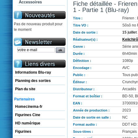
Accessoires
Fiche détaillée - Frier
1 - Partie 1 (Blu-ray)
Frieren :
Titre :
Pas de nouveau produit pour
Sôsô no 
Titre VO :
le moment
15 juille
Date de sortie :
Keiichirô
Réalisateur(s) :
Série an
Genre :
6h40min
Durée :
1080p
Définition :
AVC
Encodage :
Informations Blu-ray
Tous publ
Public :
Planning des sorties
Crunchyr
Éditeur :
Arcadès
Plan du site
Distributeur :
BD-50, B
Format et boîtier :
Partenaires
3700091
EAN :
Homecinema-fr
2023
Année de production :
Figurines Cine
NC
Date de sortie en salle :
HD numérique
DDT HD: 
Format audio :
Français
Figurines
Sous-titres :