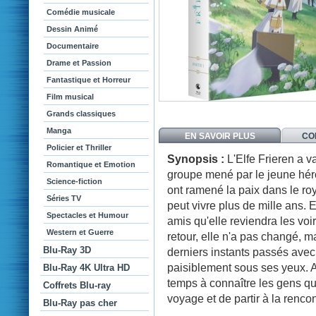
Comédie musicale
Dessin Animé
Documentaire
Drame et Passion
Fantastique et Horreur
Film musical
Grands classiques
Manga
EN SAVOIR PLUS
CO
Policier et Thriller
Synopsis :
L'Elfe Frieren a v
Romantique et Emotion
groupe mené par le jeune héro
Science-fiction
ont ramené la paix dans le roy
Séries TV
peut vivre plus de mille ans. 
Spectacles et Humour
amis qu'elle reviendra les voi
Western et Guerre
retour, elle n'a pas changé, ma
Blu-Ray 3D
derniers instants passés avec 
paisiblement sous ses yeux. A
Blu-Ray 4K Ultra HD
temps à connaître les gens qu
Coffrets Blu-ray
voyage et de partir à la renco
Blu-Ray pas cher