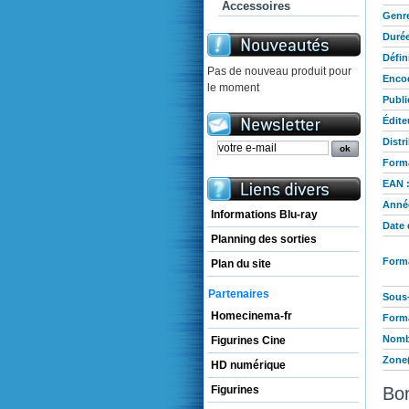
Accessoires
Genre
Durée
Défin
Pas de nouveau produit pour
Enco
le moment
Publi
Édite
Distr
Forma
EAN 
Année
Informations Blu-ray
Date 
Planning des sorties
Forma
Plan du site
Partenaires
Sous-
Homecinema-fr
Forma
Nombr
Figurines Cine
Zone(
HD numérique
Bo
Figurines