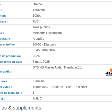
Drame
 :
1h56min
 :
1080p
ition :
AVC
dage :
Tous publics
c :
Memento Distribution
ur :
Arcadès
ibuteur :
BD-50 - Digipack
t et boîtier :
3545020093832
:
2024
 de production :
5 mars 2025
de sortie en salle :
DTS HD Master Audio: Mandarin:5.1
t audio :
Français
titres :
1080p AVC - Couleurs - 1.85 - 16:9 Natif
t vidéo :
1
e de disque(s) :
A, B, C
s) :
nus & suppléments