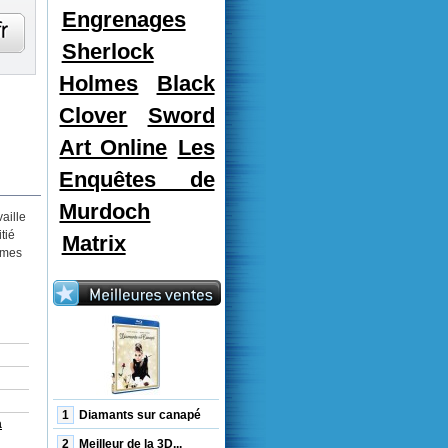
Engrenages
Sherlock
Holmes
Black
Clover
Sword
Art Online
Les
Enquêtes de
Murdoch
aille
tié
Matrix
âmes
1
Diamants sur canapé
a
2
Meilleur de la 3D...