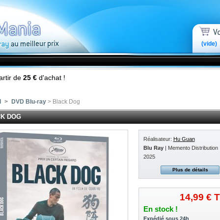
(vide)
artir de
25 €
d'achat !
l
>
DVD Blu-ray
> Black Dog
K DOG
Réalisateur:
Hu Guan
Blu Ray
| Memento Distribution 
2025
Plus de détails
14,99 €
T
En stock !
Expédié sous 24h