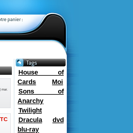
House of
Cards
Moi
| mar.
Sons of
Anarchy
Twilight
TC
Dracula
dvd
blu-ray