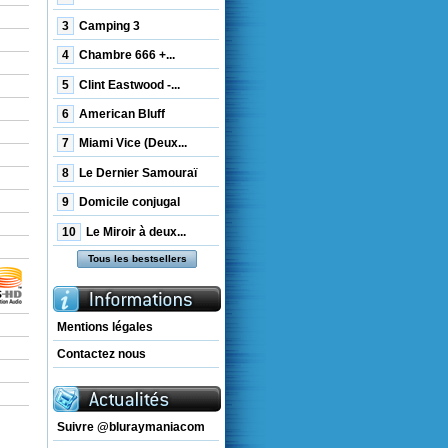
3
Camping 3
4
Chambre 666 +...
5
Clint Eastwood -...
6
American Bluff
7
Miami Vice (Deux...
8
Le Dernier Samouraï
9
Domicile conjugal
10
Le Miroir à deux...
Tous les bestsellers
Mentions légales
Contactez nous
Suivre @bluraymaniacom