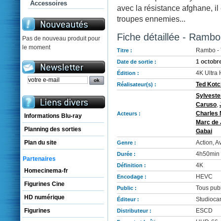
Accessoires
avec la résistance afghane, il
troupes ennemies...
Fiche détaillée - Rambo 
Pas de nouveau produit pour
le moment
Rambo - 
Titre :
1 octobr
Date de sortie :
4K Ultra 
Édition :
Ted Kotc
Réalisateur(s) :
Sylveste
Caruso
,
Charles 
Acteurs :
Informations Blu-ray
Marc de
Planning des sorties
Gabai
Action, A
Plan du site
Genre :
4h50min
Durée :
Partenaires
4K
Définition :
Homecinema-fr
HEVC
Encodage :
Figurines Cine
Tous publ
Public :
HD numérique
Studioca
Éditeur :
ESCD
Figurines
Distributeur :