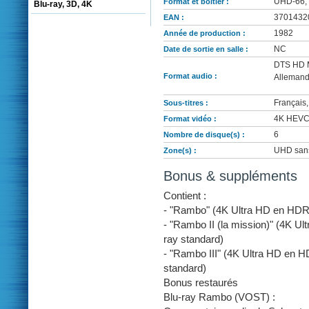
UHD-66, 
Format et boîtier :
Blu-ray, 3D, 4K
3701432
EAN :
1982
Année de production :
NC
Date de sortie en salle :
DTS HD Ma
Format audio :
Allemand
Français,
Sous-titres :
4K HEVC -
Format vidéo :
6
Nombre de disque(s) :
UHD sans
Zone(s) :
Bonus & suppléments
Contient :
- "Rambo" (4K Ultra HD en HDR 
- "Rambo II (la mission)" (4K U
ray standard)
- "Rambo III" (4K Ultra HD en 
standard)
Bonus restaurés
Blu-ray Rambo (VOST) :