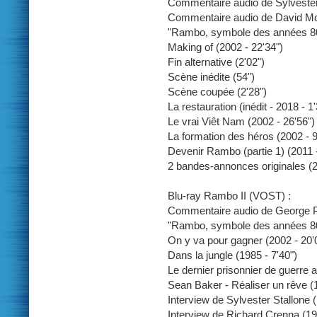
Commentaire audio de Sylveste
Commentaire audio de David Mo
"Rambo, symbole des années 80 (p
Making of (2002 - 22'34")
Fin alternative (2'02")
Scène inédite (54")
Scène coupée (2'28")
La restauration (inédit - 2018 - 1'
Le vrai Viêt Nam (2002 - 26'56")
La formation des héros (2002 - 9
Devenir Rambo (partie 1) (2011 -
2 bandes-annonces originales (2
Blu-ray Rambo II (VOST) :
Commentaire audio de George 
"Rambo, symbole des années 80 (p
On y va pour gagner (2002 - 20'
Dans la jungle (1985 - 7'40")
Le dernier prisonnier de guerre a
Sean Baker - Réaliser un rêve (1
Interview de Sylvester Stallone (
Interview de Richard Crenna (19