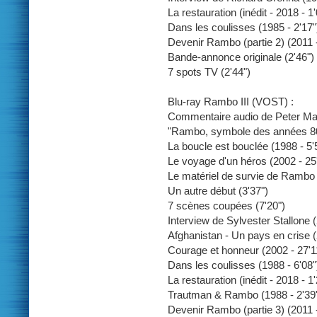
La restauration (inédit - 2018 - 1'
Dans les coulisses (1985 - 2'17"
Devenir Rambo (partie 2) (2011 -
Bande-annonce originale (2'46")
7 spots TV (2'44")
Blu-ray Rambo III (VOST) :
Commentaire audio de Peter M
"Rambo, symbole des années 80 (p
La boucle est bouclée (1988 - 5'
Le voyage d'un héros (2002 - 25
Le matériel de survie de Rambo 
Un autre début (3'37")
7 scènes coupées (7'20")
Interview de Sylvester Stallone (
Afghanistan - Un pays en crise (
Courage et honneur (2002 - 27'1
Dans les coulisses (1988 - 6'08"
La restauration (inédit - 2018 - 1'
Trautman & Rambo (1988 - 2'39
Devenir Rambo (partie 3) (2011 -