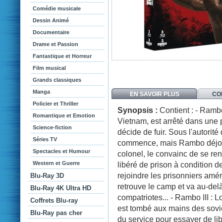
Comédie musicale
Dessin Animé
Documentaire
Drame et Passion
Fantastique et Horreur
Film musical
Grands classiques
Manga
EN SAVOIR PLUS
CO
Policier et Thriller
Synopsis :
Contient : - Ramb
Romantique et Emotion
Vietnam, est arrêté dans une p
Science-fiction
décide de fuir. Sous l'autorité
Séries TV
commence, mais Rambo déjoue
Spectacles et Humour
colonel, le convainc de se ren
Western et Guerre
libéré de prison à condition 
rejoindre les prisonniers amé
Blu-Ray 3D
retrouve le camp et va au-del
Blu-Ray 4K Ultra HD
compatriotes... - Rambo III : 
Coffrets Blu-ray
est tombé aux mains des sov
Blu-Ray pas cher
du service pour essayer de lib