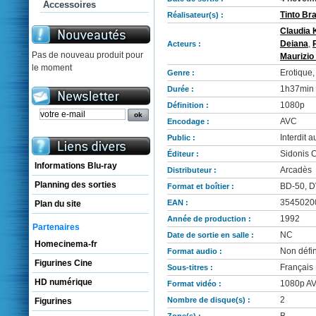
Accessoires
Tinto Br
Réalisateur(s) :
Claudia K
Deiana
,
Acteurs :
Pas de nouveau produit pour
Maurizio 
le moment
Erotique
Genre :
1h37min
Durée :
1080p
Définition :
AVC
Encodage :
Interdit 
Public :
Sidonis C
Éditeur :
Informations Blu-ray
Arcadès
Distributeur :
Planning des sorties
BD-50, D
Format et boîtier :
3545020
EAN :
Plan du site
1992
Année de production :
Partenaires
NC
Date de sortie en salle :
Homecinema-fr
Non défin
Format audio :
Figurines Cine
Français
Sous-titres :
HD numérique
1080p AVC
Format vidéo :
2
Nombre de disque(s) :
Figurines
B
Zone(s) :