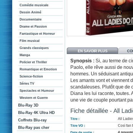
Comédie musicale
Dessin Animé
Documentaire
Drame et Passion
Fantastique et Horreur
Film musical
Grands classiques
EN SAVOIR PLUS
CO
Manga
Synopsis :
Si, au terme de c
Policier et Thriller
Paolo, elle rêve aussi de nou
Romantique et Emotion
hommes. Un séduisant antiquaire
Science-fiction
Les amants vont et viennent d
Séries TV
scandaleuses. Plutôt que de ca
Spectacles et Humour
Diana les lui raconte, toutes. 
Western et Guerre
une vie de couple pourtant pas
Blu-Ray 3D
Fiche détaillée - All Lad
Blu-Ray 4K Ultra HD
All Ladie
Titre :
Coffrets Blu-ray
Così fan t
Titre VO :
Blu-Ray pas cher
4 novem
Date de sortie :