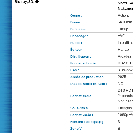
Blu-ray, 3D, 4K
Shota S
Nakamu
Action, Th
Genre :
6h16min
Durée :
1080p
Définition :
AVC
Encodage :
Interdit 
Public :
Hanabi
Éditeur :
Arcadès
Distributeur :
BD-50, BD
Format et boîtier :
3760384
EAN :
2025
Année de production :
NC
Date de sortie en salle :
DTS HD Ma
Japonais:
Format audio :
Non défin
Français
Sous-titres :
1080p AVC
Format vidéo :
3
Nombre de disque(s) :
B
Zone(s) :