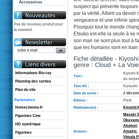
Accessoires
suspect qui présente toujours 
par la vérité, Albert va devoir
vengeance et une infinie spir
Pas de nouveau produit pour
Pourquoi tout le monde chang
le moment
Etsuko est-elle la seule à se
son mari ne sont plus tout à f
que les humains sont en train 
Fiche détaillée - Kiyosh
genre : Cloud + La Voie
Informations Blu-ray
Kiyoshi K
Titre :
du serpen
Planning des sorties
Kuraudo 
Titre VO :
Plan du site
2 décem
Date de sortie :
Partenaires
Pack
Édition :
Kiyoshi
Homecinema-fr
Réalisateur(s) :
Masaki 
Figurines Cine
Okayam
HD numérique
Akahori
,
Amalric
,
Acteurs :
Figurines
Vimala 