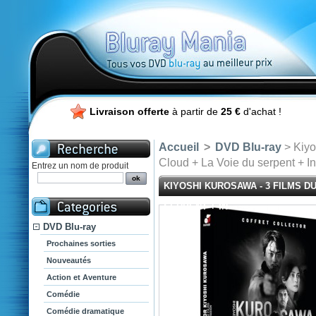
Livraison offerte
à partir de
25 €
d'achat !
Accueil
>
DVD Blu-ray
> Kiyo
Cloud + La Voie du serpent + In
Entrez un nom de produit
KIYOSHI KUROSAWA - 3 FILMS DU
SERPENT + IN
DVD Blu-ray
Prochaines sorties
Nouveautés
Action et Aventure
Comédie
Comédie dramatique