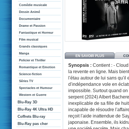
Comédie musicale
Dessin Animé
Documentaire
Drame et Passion
Fantastique et Horreur
Film musical
Grands classiques
Manga
EN SAVOIR PLUS
CO
Policier et Thriller
Synopsis :
Contient : - Cloud
Romantique et Emotion
la revente en ligne. Mais bien
Science-fiction
l'étau autour de lui sans qu'i
Séries TV
d'indépendance vole en éclat
Spectacles et Humour
impossible. Surtout quand on i
Western et Guerre
serpent (2024) Albert Bacheret
Blu-Ray 3D
inexplicable de sa fille de hui
incapable de résoudre l'affair
Blu-Ray 4K Ultra HD
reçoit l'aide inattendue de S
Coffrets Blu-ray
japonaise. Ensemble, ils kid
Blu-Ray pas cher
une société secrète. Mais ch