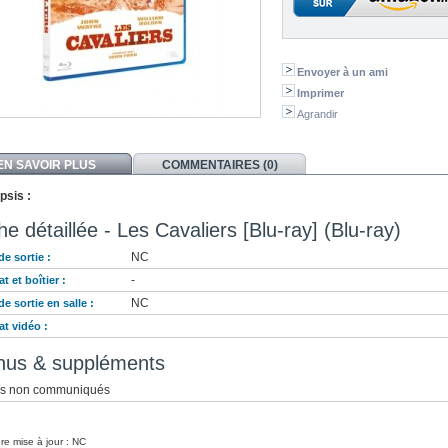
Envoyer à un ami
Imprimer
Agrandir
EN SAVOIR PLUS
COMMENTAIRES (0)
psis :
he détaillée - Les Cavaliers [Blu-ray] (Blu-ray)
NC
de sortie :
-
t et boîtier :
NC
de sortie en salle :
t vidéo :
nus & suppléments
s non communiqués
re mise à jour : NC