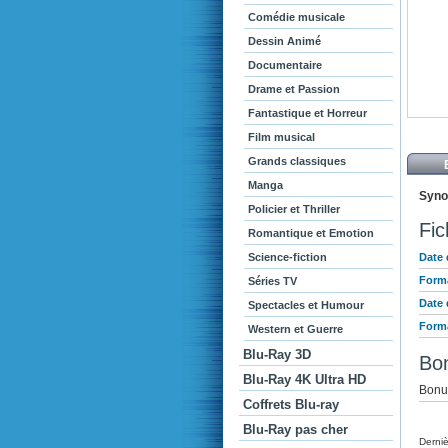
Comédie musicale
Dessin Animé
Documentaire
Drame et Passion
Fantastique et Horreur
Film musical
Grands classiques
Manga
Syno
Policier et Thriller
Fic
Romantique et Emotion
Science-fiction
Date 
Forma
Séries TV
Date 
Spectacles et Humour
Forma
Western et Guerre
Blu-Ray 3D
Bo
Blu-Ray 4K Ultra HD
Bonu
Coffrets Blu-ray
Blu-Ray pas cher
Derniè