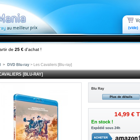
(vide)
artir de
25 €
d'achat !
l
>
DVD Blu-ray
> Les Cavaliers [Blu-ray]
CAVALIERS [BLU-RAY]
Blu Ray
Plus de détails
14,99 €
T
En stock !
Expédié sous 24h