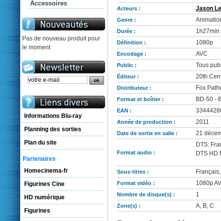
Accessoires
Jason L
Acteurs :
Animatio
Genre :
1h27min
Durée :
Pas de nouveau produit pour
1080p
Définition :
le moment
AVC
Encodage :
Tous publ
Public :
20th Cen
Éditeur :
Fox Path
Distributeur :
BD-50 - B
Format et boîtier :
3344428
EAN :
Informations Blu-ray
2011
Année de production :
Planning des sorties
21 décem
Date de sortie en salle :
Plan du site
DTS: Fra
Format audio :
DTS HD M
Partenaires
Homecinema-fr
Français,
Sous-titres :
1080p AVC
Format vidéo :
Figurines Cine
1
Nombre de disque(s) :
HD numérique
A, B, C
Zone(s) :
Figurines