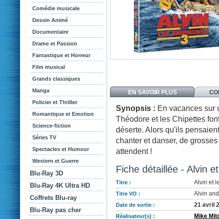
Comédie musicale
Dessin Animé
Documentaire
Drame et Passion
Fantastique et Horreur
Film musical
Grands classiques
Manga
EN SAVOIR PLUS
CO
Policier et Thriller
Synopsis :
En vacances sur u
Romantique et Emotion
Théodore et les Chipettes fon
Science-fiction
déserte. Alors qu'ils pensaien
Séries TV
chanter et danser, de grosses 
Spectacles et Humour
attendent !
Western et Guerre
Fiche détaillée - Alvin 
Blu-Ray 3D
Alvin et 
Titre :
Blu-Ray 4K Ultra HD
Alvin an
Titre VO :
Coffrets Blu-ray
21 avril 
Date de sortie :
Blu-Ray pas cher
Mike Mit
Réalisateur(s) :