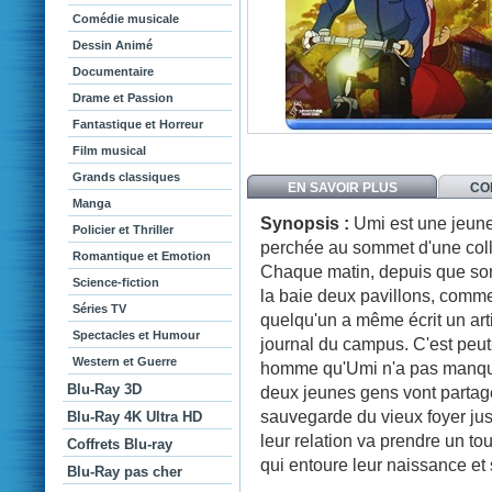
Comédie musicale
Dessin Animé
Documentaire
Drame et Passion
Fantastique et Horreur
Film musical
Grands classiques
EN SAVOIR PLUS
CO
Manga
Synopsis :
Umi est une jeune 
Policier et Thriller
perchée au sommet d'une coll
Romantique et Emotion
Chaque matin, depuis que son 
Science-fiction
la baie deux pavillons, comme
Séries TV
quelqu'un a même écrit un art
Spectacles et Humour
journal du campus. C'est peut-
Western et Guerre
homme qu'Umi n'a pas manqué d
Blu-Ray 3D
deux jeunes gens vont partager
sauvegarde du vieux foyer jusq
Blu-Ray 4K Ultra HD
leur relation va prendre un to
Coffrets Blu-ray
qui entoure leur naissance et s
Blu-Ray pas cher