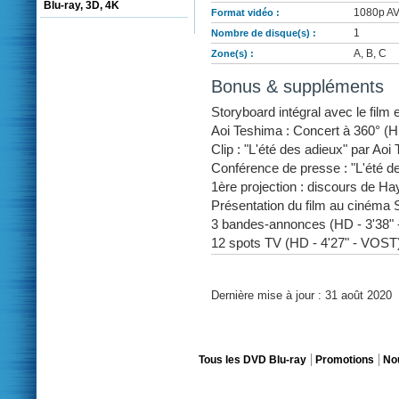
Blu-ray, 3D, 4K
1080p AVC
Format vidéo :
1
Nombre de disque(s) :
A, B, C
Zone(s) :
Bonus & suppléments
Storyboard intégral avec le film
Aoi Teshima : Concert à 360° (H
Clip : "L'été des adieux" par Ao
Conférence de presse : "L'été d
1ère projection : discours de H
Présentation du film au cinéma 
3 bandes-annonces (HD - 3'38"
12 spots TV (HD - 4'27" - VOST
Dernière mise à jour : 31 août 2020
Tous les DVD Blu-ray
Promotions
No