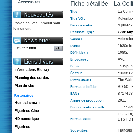
Accessoires
Fiche détaillée - La Col
La Collin
Titre :
Kokuriko
Titre VO :
Pas de nouveau produit pour
4 juillet 
Date de sortie :
le moment
Goro Miy
Réalisateur(s) :
Animatio
Genre :
1h30min
Durée :
1080p
Définition :
AVC
Encodage :
Tous publ
Public :
Informations Blu-ray
Studio Gh
Éditeur :
Planning des sorties
The Walt
Distributeur :
Plan du site
BD-50 - B
Format et boîtier :
8717418
EAN :
Partenaires
2011
Année de production :
Homecinema-fr
11 janvie
Date de sortie en salle :
Figurines Cine
Dolby Dig
HD numérique
Format audio :
DTS HD M
Figurines
Français
Sous-titres :