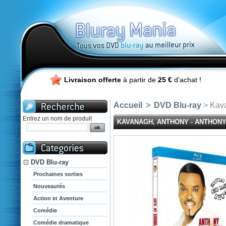
Livraison offerte
à partir de
25 €
d'achat !
Accueil
>
DVD Blu-ray
> Kava
Entrez un nom de produit
KAVANAGH, ANTHONY - ANTHON
DVD Blu-ray
Prochaines sorties
Nouveautés
Action et Aventure
Comédie
Comédie dramatique