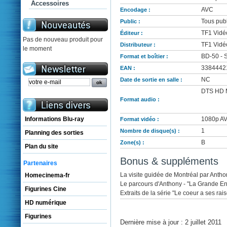
Accessoires
AVC
Encodage :
Tous publ
Public :
TF1 Vidé
Éditeur :
Pas de nouveau produit pour
TF1 Vidéo
Distributeur :
le moment
BD-50 - 
Format et boîtier :
3384442
EAN :
NC
Date de sortie en salle :
DTS HD M
Format audio :
Informations Blu-ray
1080p AVC
Format vidéo :
1
Nombre de disque(s) :
Planning des sorties
B
Zone(s) :
Plan du site
Bonus & suppléments
Partenaires
La visite guidée de Montréal par Antho
Homecinema-fr
Le parcours d'Anthony - "La Grande En
Figurines Cine
Extraits de la série "Le coeur a ses rai
HD numérique
Figurines
Dernière mise à jour : 2 juillet 2011