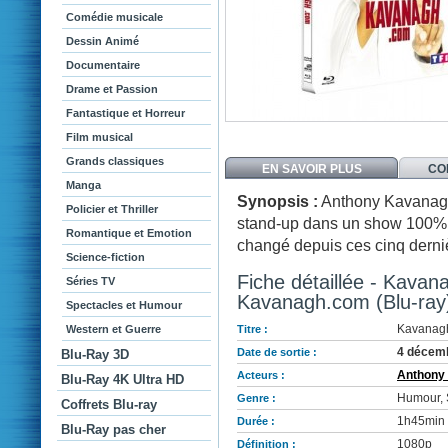
Comédie musicale
Dessin Animé
Documentaire
Drame et Passion
Fantastique et Horreur
Film musical
Grands classiques
EN SAVOIR PLUS
CO
Manga
Synopsis :
Anthony Kavanagh 
Policier et Thriller
stand-up dans un show 100% 
Romantique et Emotion
changé depuis ces cinq dernièr
Science-fiction
Fiche détaillée - Kavan
Séries TV
Kavanagh.com (Blu-ray
Spectacles et Humour
Kavanagh
Western et Guerre
Titre :
4 décem
Date de sortie :
Blu-Ray 3D
Anthony
Acteurs :
Blu-Ray 4K Ultra HD
Humour, 
Genre :
Coffrets Blu-ray
1h45min
Durée :
Blu-Ray pas cher
1080p
Définition :