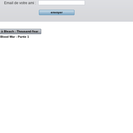
Email de votre ami :
 à Bleach : Thousand-Year
Blood War - Partie 1