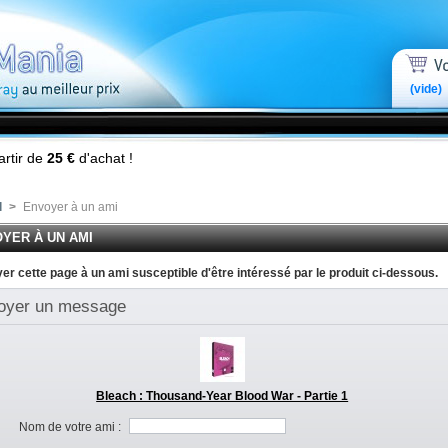
(vide)
artir de
25 €
d'achat !
l
>
Envoyer à un ami
YER À UN AMI
er cette page à un ami susceptible d'être intéressé par le produit ci-dessous.
oyer un message
Bleach : Thousand-Year Blood War - Partie 1
Nom de votre ami :