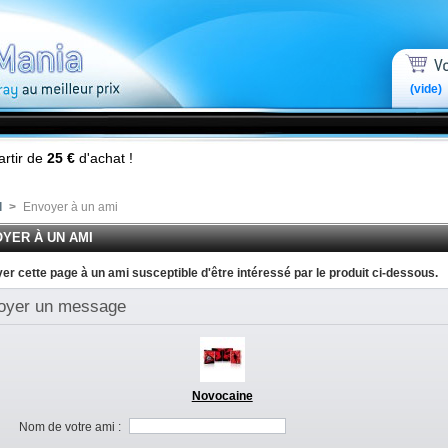
(vide)
artir de
25 €
d'achat !
l
>
Envoyer à un ami
YER À UN AMI
er cette page à un ami susceptible d'être intéressé par le produit ci-dessous.
oyer un message
Novocaine
Nom de votre ami :